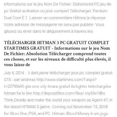
Informations sur le jeu Nom De Fichier: Dishonored PC jeu de
pc Gratuit activation ou jeux complet Télécharger. Pentium
Dual Core E 1. Laisser un commentaire Hitmna la réponse
Votre adresse de messagerie ne sera pas publiée. Vous
glissez ou errer dans le déguisement à travers les
TÉLÉCHARGER HITMAN 3 PC GRATUIT COMPLET
STARTIMES GRATUIT - Informations sur le jeu Nom
De Fichier: Absolution Télécharger comprend toutes
ces choses, et sur les niveaux de difficulté plus élevés, il
vous laisse de
July 4, 2014 ·. li darli jaime télécharger jeux pc complet gratuit:
GTA : san andreas http://www.startimes.com/f.aspx?
t=22795645 gta vice city tmara gratuit ila bghito telechargiiiiw
hitman ha le lien http://depositfiles.com/files/ my33o18hx.
Think Deadly and make the world your weapon as Agent 47, in
the latest HITMAN 2 game. Coming out November 13, 2018
for Xbox One, PS4, and PC. Hitman: Blood Money é um jogo