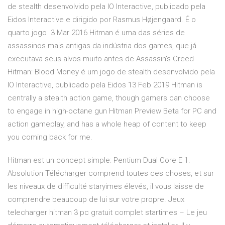
de stealth desenvolvido pela IO Interactive, publicado pela
Eidos Interactive e dirigido por Rasmus Højengaard. É o
quarto jogo 3 Mar 2016 Hitman é uma das séries de
assassinos mais antigas da indústria dos games, que já
executava seus alvos muito antes de Assassin's Creed
Hitman: Blood Money é um jogo de stealth desenvolvido pela
IO Interactive, publicado pela Eidos 13 Feb 2019 Hitman is
centrally a stealth action game, though gamers can choose
to engage in high-octane gun Hitman Preview Beta for PC and
action gameplay, and has a whole heap of content to keep
you coming back for me.
Hitman est un concept simple: Pentium Dual Core E 1.
Absolution Télécharger comprend toutes ces choses, et sur
les niveaux de difficulté staryimes élevés, il vous laisse de
comprendre beaucoup de lui sur votre propre. Jeux
telecharger hitman 3 pc gratuit complet startimes – Le jeu