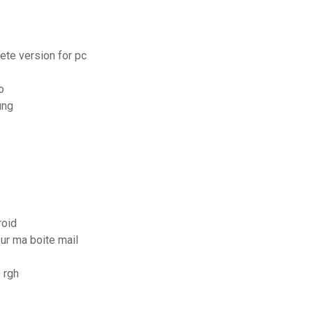
ete version for pc
o
ung
roid
ur ma boite mail
 rgh