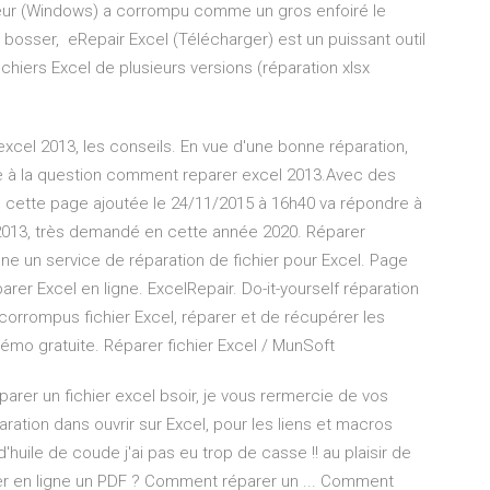
teur (Windows) a corrompu comme un gros enfoiré le
 bosser, eRepair Excel (Télécharger) est un puissant outil
chiers Excel de plusieurs versions (réparation xlsx
el 2013, les conseils. En vue d'une bonne réparation,
dre à la question comment reparer excel 2013.Avec des
, cette page ajoutée le 24/11/2015 à 16h40 va répondre à
l 2013, très demandé en cette année 2020. Réparer
ligne un service de réparation de fichier pour Excel. Page
parer Excel en ligne. ExcelRepair. Do-it-yourself réparation
corrompus fichier Excel, réparer et de récupérer les
émo gratuite. Réparer fichier Excel / MunSoft
parer un fichier excel bsoir, je vous rermercie de vos
aration dans ouvrir sur Excel, pour les liens et macros
huile de coude j'ai pas eu trop de casse !! au plaisir de
er en ligne un PDF ? Comment réparer un ... Comment