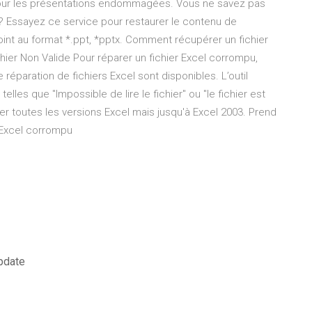
pour les présentations endommagées. Vous ne savez pas
? Essayez ce service pour restaurer le contenu de
t au format *.ppt, *pptx. Comment récupérer un fichier
ier Non Valide Pour réparer un fichier Excel corrompu,
e réparation de fichiers Excel sont disponibles. L’outil
elles que "Impossible de lire le fichier" ou "le fichier est
er toutes les versions Excel mais jusqu'à Excel 2003. Prend
 Excel corrompu
update