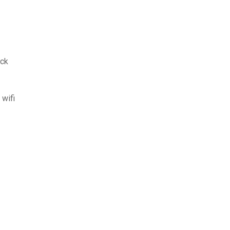
ack
wifi