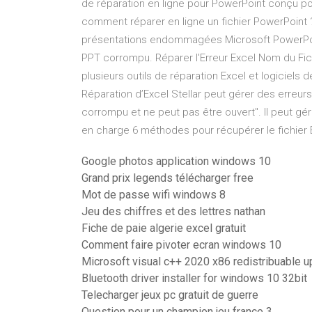
de réparation en ligne pour PowerPoint conçu 
comment réparer en ligne un fichier PowerPoint 
présentations endommagées Microsoft PowerPoin
PPT corrompu. Réparer l'Erreur Excel Nom du Fich
plusieurs outils de réparation Excel et logiciels d
Réparation d’Excel Stellar peut gérer des erreurs t
corrompu et ne peut pas être ouvert". Il peut gér
en charge 6 méthodes pour récupérer le fichier
Google photos application windows 10
Grand prix legends télécharger free
Mot de passe wifi windows 8
Jeu des chiffres et des lettres nathan
Fiche de paie algerie excel gratuit
Comment faire pivoter ecran windows 10
Microsoft visual c++ 2020 x86 redistribuable 
Bluetooth driver installer for windows 10 32bit
Telecharger jeux pc gratuit de guerre
Question pour un champion jeu france 3