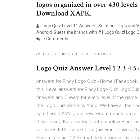
logos organized in over 430 levels 
Download XAPK.
Logo Quiz Level 11 Answers, Solutions, Tips and W
Android. Guess the brands with #1 Logo Quiz! Logo 
7 Comments
Jeu Logo Quiz gratuit sur Jeux.com
Logo Quiz Answer Level 1 2 3 4 5 
Answers for Pinoy Logo Quiz - Home | Facebook An
this. Level answers for Pinoy Logo Quiz Logo Qui
Answers and Cheats for every level of the game on
the Logo Quiz Game by Atico. We have all the L
right here! CAM’s got a new recommendation for cr
thriller using the download button below – and a
reponses.fr Réponse Logo Quiz France niveau 12.
Flunch. Niveau : 12. Format de la réponse : 6 lett