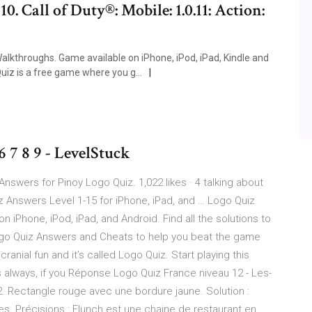
10. Call of Duty®: Mobile: 1.0.11: Action:
alkthroughs. Game available on iPhone, iPod, iPad, Kindle and
Quiz is a free game where you g…
6 7 8 9 - LevelStuck
swers for Pinoy Logo Quiz. 1,022 likes · 4 talking about
z Answers Level 1-15 for iPhone, iPad, and … Logo Quiz
 iPhone, iPod, iPad, and Android. Find all the solutions to
ogo Quiz Answers and Cheats to help you beat the game
anial fun and it’s called Logo Quiz. Start playing this
s always, if you Réponse Logo Quiz France niveau 12 - Les-
 Rectangle rouge avec une bordure jaune. Solution :
res. Précisions : Flunch est une chaine de restaurant en