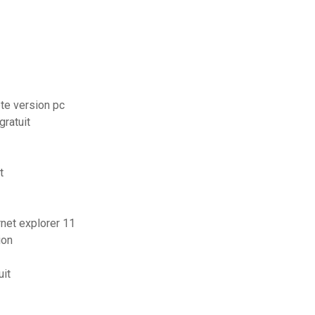
te version pc
ratuit
t
rnet explorer 11
ion
uit