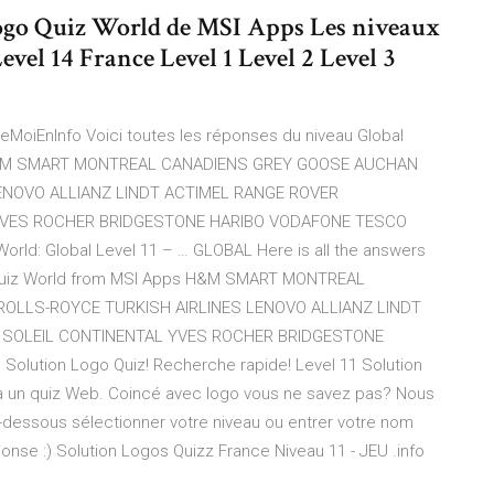
 Logo Quiz World de MSI Apps Les niveaux
Level 14 France Level 1 Level 2 Level 3
ideMoiEnInfo Voici toutes les réponses du niveau Global
ps H&M SMART MONTREAL CANADIENS GREY GOOSE AUCHAN
ENOVO ALLIANZ LINDT ACTIMEL RANGE ROVER
YVES ROCHER BRIDGESTONE HARIBO VODAFONE TESCO
ld: Global Level 11 – … GLOBAL Here is all the answers
go Quiz World from MSI Apps H&M SMART MONTREAL
OLLS-ROYCE TURKISH AIRLINES LENOVO ALLIANZ LINDT
 SOLEIL CONTINENTAL YVES ROCHER BRIDGESTONE
ution Logo Quiz! Recherche rapide! Level 11 Solution
à un quiz Web. Coincé avec logo vous ne savez pas? Nous
i-dessous sélectionner votre niveau ou entrer votre nom
onse :) Solution Logos Quizz France Niveau 11 - JEU .info