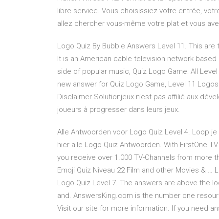
libre service. Vous choisissiez votre entrée, vot
allez chercher vous-même votre plat et vous av
Logo Quiz By Bubble Answers Level 11. This are t
It is an American cable television network based i
side of popular music, Quiz Logo Game: All Leve
new answer for Quiz Logo Game, Level 11 Logos Q
Disclaimer Solutionjeux n’est pas affilié aux dév
joueurs à progresser dans leurs jeux.
Alle Antwoorden voor Logo Quiz Level 4. Loop je v
hier alle Logo Quiz Antwoorden. With FirstOne TV 
you receive over 1.000 TV-Channels from more tha
Emoji Quiz Niveau 22 Film and other Movies & … 
Logo Quiz Level 7. The answers are above the log
and. AnswersKing.com is the number one resource
Visit our site for more information. If you need an