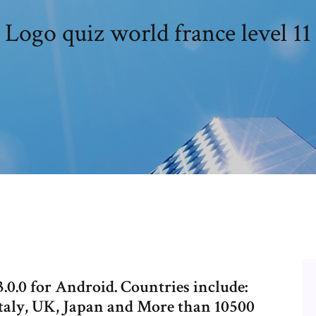
Logo quiz world france level 11
.0 for Android. Countries include:
taly, UK, Japan and More than 10500