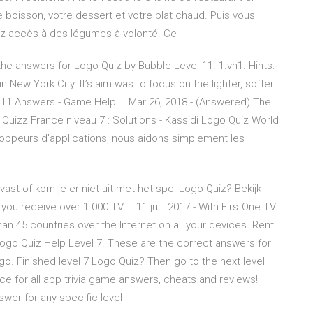
re boisson, votre dessert et votre plat chaud. Puis vous
ez accès à des légumes à volonté. Ce
he answers for Logo Quiz by Bubble Level 11. 1.vh1. Hints:
n New York City. It’s aim was to focus on the lighter, softer
l 11 Answers - Game Help … Mar 26, 2018 - (Answered) The
uizz France niveau 7 : Solutions - Kassidi Logo Quiz World
eloppeurs d’applications, nous aidons simplement les
ast of kom je er niet uit met het spel Logo Quiz? Bekijk
you receive over 1.000 TV … 11 juil. 2017 - With FirstOne TV
n 45 countries over the Internet on all your devices. Rent
Logo Quiz Help Level 7. These are the correct answers for
o. Finished level 7 Logo Quiz? Then go to the next level
 for all app trivia game answers, cheats and reviews!
swer for any specific level