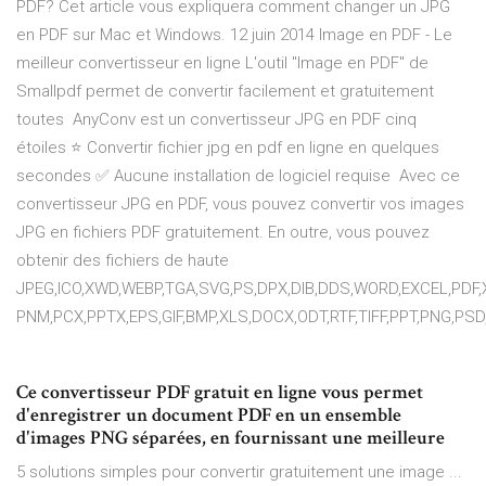
PDF? Cet article vous expliquera comment changer un JPG
en PDF sur Mac et Windows. 12 juin 2014 Image en PDF - Le
meilleur convertisseur en ligne L'outil "Image en PDF" de
Smallpdf permet de convertir facilement et gratuitement
toutes AnyConv est un convertisseur JPG en PDF cinq
étoiles ⭐ Convertir fichier jpg en pdf en ligne en quelques
secondes ✅ Aucune installation de logiciel requise Avec ce
convertisseur JPG en PDF, vous pouvez convertir vos images
JPG en fichiers PDF gratuitement. En outre, vous pouvez
obtenir des fichiers de haute
JPEG,ICO,XWD,WEBP,TGA,SVG,PS,DPX,DIB,DDS,WORD,EXCEL,PDF,
PNM,PCX,PPTX,EPS,GIF,BMP,XLS,DOCX,ODT,RTF,TIFF,PPT,PNG,PSD
Ce convertisseur PDF gratuit en ligne vous permet
d'enregistrer un document PDF en un ensemble
d'images PNG séparées, en fournissant une meilleure
5 solutions simples pour convertir gratuitement une image ...