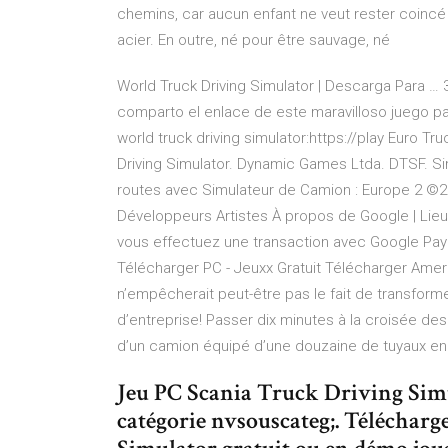
chemins, car aucun enfant ne veut rester coincé 
acier. En outre, né pour être sauvage, né
World Truck Driving Simulator | Descarga Para …
comparto el enlace de este maravilloso juego para 
world truck driving simulator:https://play Euro Tr
Driving Simulator. Dynamic Games Ltda. DTSF. Si
routes avec Simulateur de Camion : Europe 2 ©202
Développeurs Artistes À propos de Google | Lieu :
vous effectuez une transaction avec Google Pa
Télécharger PC - Jeuxx Gratuit Télécharger Ameri
n’empêcherait peut-être pas le fait de transfor
d’entreprise! Passer dix minutes à la croisée des
d’un camion équipé d’une douzaine de tuyaux en 
Jeu PC Scania Truck Driving Simul
catégorie nvsouscateg;. Téléchar