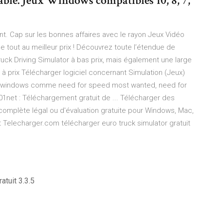
ble. Jeux Windows compatibles 10, 8, 7,
unt. Cap sur les bonnes affaires avec le rayon Jeux Vidéo
 le tout au meilleur prix ! Découvrez toute l’étendue de
ruck Driving Simulator à bas prix, mais également une large
 à prix Télécharger logiciel concernant Simulation (Jeux)
ur windows comme need for speed most wanted, need for
01net : Téléchargement gratuit de ... Télécharger des
n complète légal ou d'évaluation gratuite pour Windows, Mac,
t Telecharger.com télécharger euro truck simulator gratuit
atuit 3.3.5