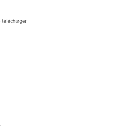
e télécharger
r