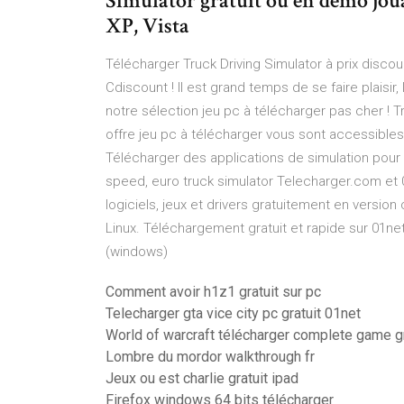
Simulator gratuit ou en démo joua
XP, Vista
Télécharger Truck Driving Simulator à prix disco
Cdiscount ! Il est grand temps de se faire plaisir,
notre sélection jeu pc à télécharger pas cher ! T
offre jeu pc à télécharger vous sont accessibles
Télécharger des applications de simulation po
speed, euro truck simulator Telecharger.com et 
logiciels, jeux et drivers gratuitement en versio
Linux. Téléchargement gratuit et rapide sur 01ne
(windows)
Comment avoir h1z1 gratuit sur pc
Telecharger gta vice city pc gratuit 01net
World of warcraft télécharger complete game gr
Lombre du mordor walkthrough fr
Jeux ou est charlie gratuit ipad
Firefox windows 64 bits télécharger