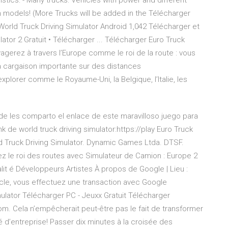
eristics: - Many trucks: Vehicles with power and different
n models! (More Trucks will be added in the Télécharger
World Truck Driving Simulator Android 1,042 Télécharger et
ator 2 Gratuit • Télécharger ... Télécharger Euro Truck
agerez à travers l’Europe comme le roi de la route : vous
la cargaison importante sur des distances
plorer comme le Royaume-Uni, la Belgique, l’Italie, les
de les comparto el enlace de este maravilloso juego para
ink de world truck driving simulator:https://play Euro Truck
ld Truck Driving Simulator. Dynamic Games Ltda. DTSF.
z le roi des routes avec Simulateur de Camion : Europe 2
lit é Développeurs Artistes À propos de Google | Lieu :
ticle, vous effectuez une transaction avec Google
lator Télécharger PC - Jeuxx Gratuit Télécharger
nom. Cela n’empêcherait peut-être pas le fait de transformer
 d’entreprise! Passer dix minutes à la croisée des