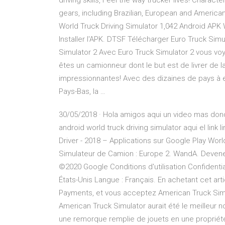
driving skills, Feel the way trucker lives! Charact
gears, including Brazilian, European and America
World Truck Driving Simulator 1,042 Android APK 
Installer l'APK. DTSF Télécharger Euro Truck Simul
Simulator 2 Avec Euro Truck Simulator 2 vous voy
êtes un camionneur dont le but est de livrer de 
impressionnantes! Avec des dizaines de pays à ex
Pays-Bas, la …
30/05/2018 · Hola amigos aqui un video mas don
android world truck driving simulator aqui el link l
Driver - 2018 – Applications sur Google Play Wor
Simulateur de Camion : Europe 2. WandA. Devene
©2020 Google Conditions d'utilisation Confidentia
États-Unis Langue : Français. En achetant cet ar
Payments, et vous acceptez American Truck Simu
American Truck Simulator aurait été le meilleur 
une remorque remplie de jouets en une propriété