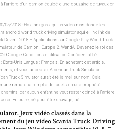
à l’arrière d’un camion équipé d’une douzaine de tuyaux en
 30/05/2018 · Hola amigos aqui un video mas donde les
android world truck driving simulator aqui el link link de
uck Driver - 2018 – Applications sur Google Play World Truck
mulateur de Camion : Europe 2. WandA. Devenez le roi des
0 Google Conditions d'utilisation Confidentialit é
 États-Unis Langue : Français. En achetant cet article,
yments, et vous acceptez American Truck Simulator
can Truck Simulator aurait été le meilleur nom. Cela
mer une remorque remplie de jouets en une propriété
 chemins, car aucun enfant ne veut rester coincé à l’arrière
acier. En outre, né pour être sauvage, né
ator. Jeux vidéo classés dans la
gement du jeu video Scania Truck Driving