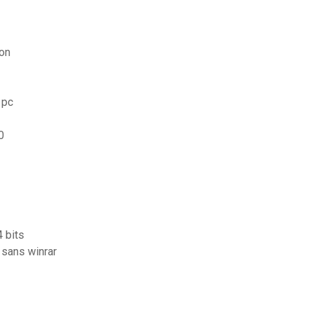
on
 pc
0
4 bits
 sans winrar