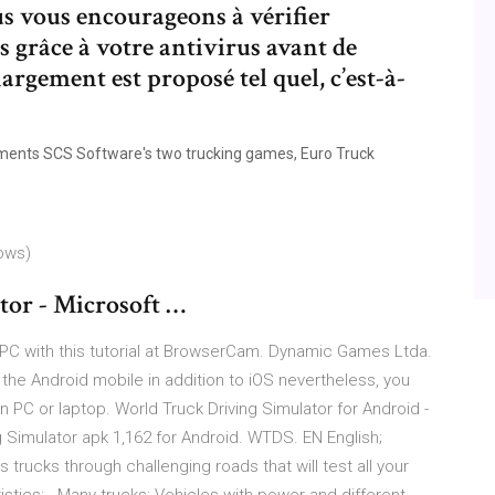
s vous encourageons à vérifier
rs grâce à votre antivirus avant de
hargement est proposé tel quel, c’est-à-
ements SCS Software's two trucking games, Euro Truck
dows)
tor - Microsoft …
 PC with this tutorial at BrowserCam. Dynamic Games Ltda.
the Android mobile in addition to iOS nevertheless, you
n PC or laptop. World Truck Driving Simulator for Android -
 Simulator apk 1,162 for Android. WTDS. EN English;
trucks through challenging roads that will test all your