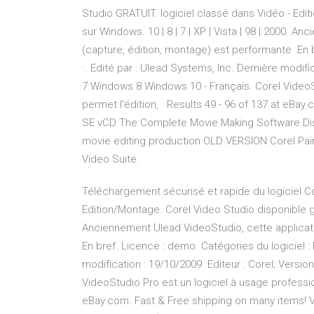
Studio GRATUIT. logiciel classé dans Vidéo - Edi
sur Windows. 10 | 8 | 7 | XP | Vista | 98 | 2000.
(capture, édition, montage) est performante En b
·. Edité par : Ulead Systems, Inc. Dernière modifi
7 Windows 8 Windows 10 - Français. Corel VideoSt
permet l'édition, Results 49 - 96 of 137 at eBay
SE vCD The Complete Movie Making Software Dis
movie editing production OLD VERSION Corel Pa
Video Suite.
Téléchargement sécurisé et rapide du logiciel Co
Edition/Montage. Corel Video Studio disponible gra
Anciennement Ulead VideoStudio, cette applicat
En bref. Licence : demo. Catégories du logiciel : 
modification : 19/10/2009 Editeur : Corel; Versi
VideoStudio Pro est un logiciel à usage professio
eBay.com. Fast & Free shipping on many items!