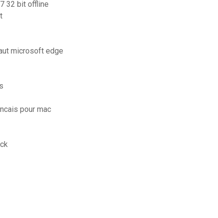
32 bit offline
t
aut microsoft edge
ts
ancais pour mac
ack