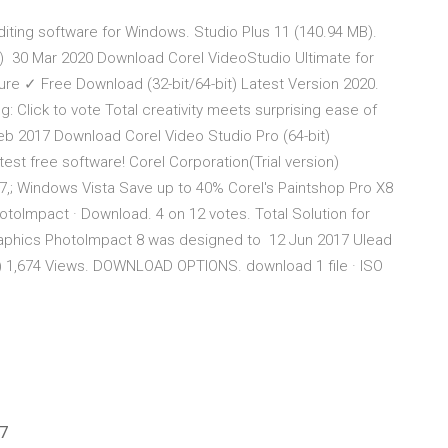
iting software for Windows. Studio Plus 11 (140.94 MB).
99) 30 Mar 2020 Download Corel VideoStudio Ultimate for
e ✓ Free Download (32-bit/64-bit) Latest Version 2020.
 Click to vote Total creativity meets surprising ease of
Feb 2017 Download Corel Video Studio Pro (64-bit)
est free software! Corel Corporation(Trial version)
,; Windows Vista Save up to 40% Corel's Paintshop Pro X8
toImpact · Download. 4 on 12 votes. Total Solution for
raphics PhotoImpact 8 was designed to 12 Jun 2017 Ulead
.) 1,674 Views. DOWNLOAD OPTIONS. download 1 file · ISO
 7