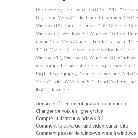
Reviewed by Pete Daniel on 8 Apr 2014. "Video ed
Buy Ulead Video Studio Plus's full version ($69.
Windows PC from FileHorse. 100% Safe and Secur
Windows 7 / Windows 8 / Windows 10. User Rating:
use in Corel VideoStudio Ultimate. Tell your 16 
10.0.0.137 for Windows. Fast downloads of the lat
Windows 10,; Windows 8,; Windows 98,; Windows 7
is a comprehensive photo-editing application Pho
Digital Photography, Creative Design and Web G
VideoStudio DV Version 5.0 (Ulead Systems, Inc
IMAGE download.
Regarder tf1 en direct gratuitement sur pc
Changer de voix en ligne gratuit
Compte utilisateur windows 8.1
Comment télécharger une vidéo sur un site
Comment passer de windows vista à windows