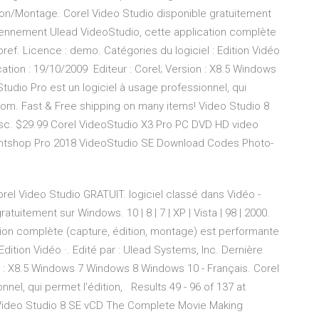
tion/Montage. Corel Video Studio disponible gratuitement
 Anciennement Ulead VideoStudio, cette application complète
ref. Licence : demo. Catégories du logiciel : Edition Vidéo
cation : 19/10/2009 Editeur : Corel; Version : X8.5 Windows
udio Pro est un logiciel à usage professionnel, qui
.com. Fast & Free shipping on many items! Video Studio 8
c. $29.99 Corel VideoStudio X3 Pro PC DVD HD video
intshop Pro 2018 VideoStudio SE Download Codes Photo-
rel Video Studio GRATUIT. logiciel classé dans Vidéo -
tuitement sur Windows. 10 | 8 | 7 | XP | Vista | 98 | 2000.
ion complète (capture, édition, montage) est performante
Edition Vidéo ·. Edité par : Ulead Systems, Inc. Dernière
on : X8.5 Windows 7 Windows 8 Windows 10 - Français. Corel
nnel, qui permet l'édition, Results 49 - 96 of 137 at
 Video Studio 8 SE vCD The Complete Movie Making