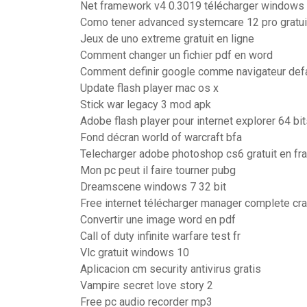
Net framework v4 0.3019 télécharger windows 7 
Como tener advanced systemcare 12 pro gratui
Jeux de uno extreme gratuit en ligne
Comment changer un fichier pdf en word
Comment definir google comme navigateur def
Update flash player mac os x
Stick war legacy 3 mod apk
Adobe flash player pour internet explorer 64 bi
Fond décran world of warcraft bfa
Telecharger adobe photoshop cs6 gratuit en fr
Mon pc peut il faire tourner pubg
Dreamscene windows 7 32 bit
Free internet télécharger manager complete cr
Convertir une image word en pdf
Call of duty infinite warfare test fr
Vlc gratuit windows 10
Aplicacion cm security antivirus gratis
Vampire secret love story 2
Free pc audio recorder mp3