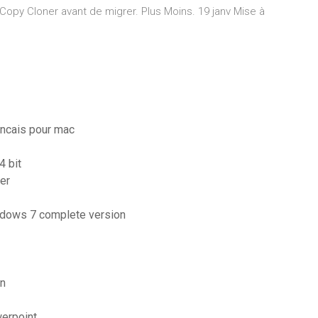
opy Cloner avant de migrer. Plus Moins. 19 janv Mise à
ancais pour mac
4 bit
ger
windows 7 complete version
on
werpoint