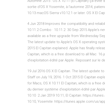
Automne 2015 : OS X 10.11 (El Capitan) ça évite de
sortie d'OS X Yosemite, à l'automne 2014, pati
10.13 macOS Sierra v10.12.1 or later. OS X El Ca
4 Jun 2018 Improves the compatibility and reliabi
10.11.2 Combo · 10.11.2 30 Sep 2015 Apple's new
available as a free upgrade from Wednesday Sept
The latest update to Apple's OS X operating sys
2015 El Capitan explained. Apple has finally rele
Capitan, which is a free download to all Mac 16 
d'exploitation édité par Apple. Reposant sur l
19 Jul 2016 OS X El Capitan. The latest update 
Staff on July 19, 2016. 1 Oct 2015 El Capitan exp
for Macs, OS X 10.11 El Capitan, which is a free 
du dernier système d'exploitation édité par Ap
10.10 2 Jan 2019 10.11, El Capitan: https://itun
10.10, Yosemite: https://itunes.apple.com/us/a