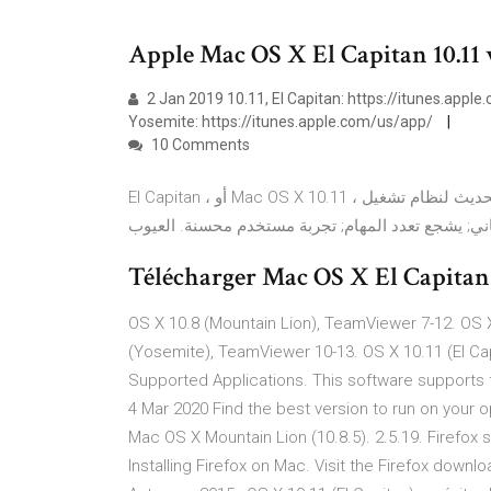
Apple Mac OS X El Capitan 10.11
2 Jan 2019 10.11, El Capitan: https://itunes.app
Yosemite: https://itunes.apple.com/us/app/
10 Comments
El Capitan ، أو Mac OS X 10.11 ، هو آخر تحديث لنظام تشغيل Apple لنظام Mac. هذا يمثل المرة أداء أفضل; تحميل
Télécharger Mac OS X El Capitan 
OS X 10.8 (Mountain Lion), TeamViewer 7-12. OS 
(Yosemite), TeamViewer 10-13. OS X 10.11 (El Cap
Supported Applications. This software supports 
4 Mar 2020 Find the best version to run on your op
Mac OS X Mountain Lion (10.8.5). 2.5.19. Firefox
Installing Firefox on Mac. Visit the Firefox downl