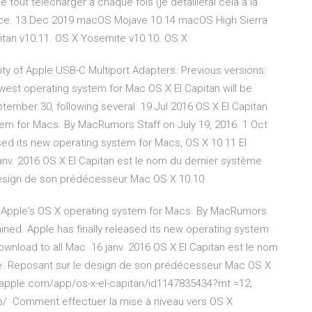
 tout télécharger à chaque fois (je détaillerai cela à la
ence. 13 Dec 2019 macOS Mojave 10.14 macOS High Sierra
pitan v10.11. OS X Yosemite v10.10. OS X
lity of Apple USB-C Multiport Adapters. Previous versions:
est operating system for Mac OS X El Capitan will be
ember 30, following several 19 Jul 2016 OS X El Capitan.
tem for Macs. By MacRumors Staff on July 19, 2016. 1 Oct
ased its new operating system for Macs, OS X 10.11 El
janv. 2016 OS X El Capitan est le nom du dernier système
e design de son prédécesseur Mac OS X 10.10
to Apple's OS X operating system for Macs. By MacRumors
lained. Apple has finally released its new operating system
download to all Mac 16 janv. 2016 OS X El Capitan est le nom
ple. Reposant sur le design de son prédécesseur Mac OS X
es.apple.com/app/os-x-el-capitan/id1147835434?mt =12;
pp/ Comment effectuer la mise à niveau vers OS X