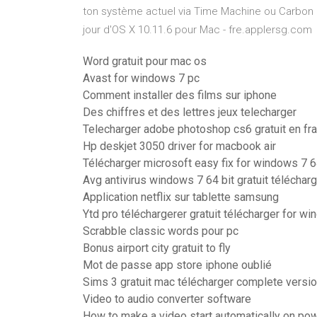
ton système actuel via Time Machine ou Carbon C
jour d'OS X 10.11.6 pour Mac - fre.applersg.com
Word gratuit pour mac os
Avast for windows 7 pc
Comment installer des films sur iphone
Des chiffres et des lettres jeux telecharger
Telecharger adobe photoshop cs6 gratuit en fr
Hp deskjet 3050 driver for macbook air
Télécharger microsoft easy fix for windows 7 6
Avg antivirus windows 7 64 bit gratuit téléchar
Application netflix sur tablette samsung
Ytd pro téléchargerer gratuit télécharger for 
Scrabble classic words pour pc
Bonus airport city gratuit to fly
Mot de passe app store iphone oublié
Sims 3 gratuit mac télécharger complete versi
Video to audio converter software
How to make a video start automatically on po