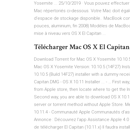
Yosemite ... 25/10/2019 · Vous pouvez effectuer
Mac répertoriés ci-dessous. Votre Mac doit éga
d’espace de stockage disponible.. MacBook comm
pouces, aluminium, fin 2008) Modèles de MacBook
mise à niveau vers OS X El Capitan ...
Télécharger Mac OS X El Capitan 
Download Torrent for Mac OS X Yosemite 10.10.5
Mac OS X Yosemite Version: 10.10.5 (14F27) Install
10.10.5 (Build 14F27) installer with a dummy receip
Capitan.DMG - OS X 10.11 Installer ... - … First 
from Apple store, then locate where to get the Ins
Second way, you are able to download OS X 10.11
server or torrent method without Apple Store. M
10.11.4 - Communauté Apple Communautés d’assi
Annonce : Découvrez l’app Assistance Apple 4.0 D
de télécharger El Capitan (10.11.x) Il faudra inst