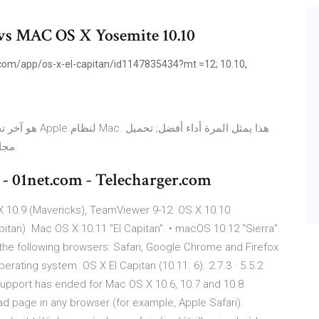
 vs MAC OS X Yosemite 10.10
le.com/app/os-x-el-capitan/id1147835434?mt =12; 10.10,
مجاني; يشجع تعدد المهام; تجربة مستخدم محسنة. العيوب.
- 01net.com - Telecharger.com
X 10.9 (Mavericks), TeamViewer 9-12. OS X 10.10
itan) Mac OS X 10.11 "El Capitan". • macOS 10.12 "Sierra".
the following browsers: Safari, Google Chrome and Firefox
erating system. OS X El Capitan (10.11. 6). 2.7.3 · 5.5.2
 support has ended for Mac OS X 10.6, 10.7 and 10.8.
oad page in any browser (for example, Apple Safari).