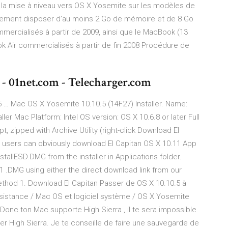
 la mise à niveau vers OS X Yosemite sur les modèles de
lement disposer d’au moins 2 Go de mémoire et de 8 Go
ercialisés à partir de 2009, ainsi que le MacBook (13
 Air commercialisés à partir de fin 2008 Procédure de
- 01net.com - Telecharger.com
 … Mac OS X Yosemite 10.10.5 (14F27) Installer. Name:
er Mac Platform: Intel OS version: OS X 10.6.8 or later Full
t, zipped with Archive Utility (right-click Download El
way, users can obviously download El Capitan OS X 10.11 App
tallESD.DMG from the installer in Applications folder.
 .DMG using either the direct download link from our
ethod 1. Download El Capitan Passer de OS X 10.10.5 à
stance / Mac OS et logiciel système / OS X Yosemite
onc ton Mac supporte High Sierra , il te sera impossible
aller High Sierra. Je te conseille de faire une sauvegarde de