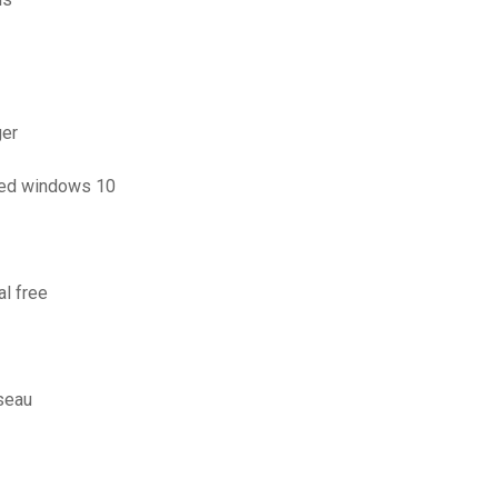
ger
rted windows 10
al free
sseau