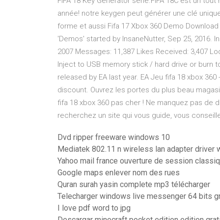
FIFA 18 Key Generator série.FIFA 18C'est un tout no
année! notre keygen peut générer une clé unique 
forme et aussi Fifa 17 Xbox 360 Demo Download 
'Demos' started by InsaneNutter, Sep 25, 2016. I
2007 Messages: 11,387 Likes Received: 3,407 Loca
Inject to USB memory stick / hard drive or burn to
released by EA last year. EA Jeu fifa 18 xbox 360 
discount. Ouvrez les portes du plus beau magasin
fifa 18 xbox 360 pas cher ! Ne manquez pas de dé
recherchez un site qui vous guide, vous conseille
Dvd ripper freeware windows 10
Mediatek 802.11 n wireless lan adapter driver
Yahoo mail france ouverture de session classi
Google maps enlever nom des rues
Quran surah yasin complete mp3 télécharger
Telecharger windows live messenger 64 bits gr
I love pdf word to jpg
Descargar minecraft pocket edition edition grat