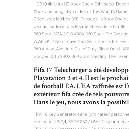
HDR10 4K Ultra HD Xbox One X Enhanced. Descrip
Xbox One brings two sides of The World’s Game to
Découvrez la Xbox 360. Passez à la Xbox One et
de quoi séduire tous les membres de la famille.
360 Sport NBA 2K18 XBOX 360 Sport Pro Evoluti
WWE 2K17 Non trouvé NBA 2K17 Sports Pro Evolu
360 Action ,Aventure Call of Duty: Black Ops III 
Soccer 2016 XBOX 360 Sport Destiny: The Taken
Fifa 17 Telecharger a été dévelo
Playstation 3 et 4. Il est le procha
de football EA. L’EA raffinée est 
extérieur fifa crée de tels pouvo
Dans le jeu, nous avons la possibi
FIFA 18 Key Generator série (ordinateur personnel
personnel, PS3,4, XBOX 360 / ONE) Ce jour merveill