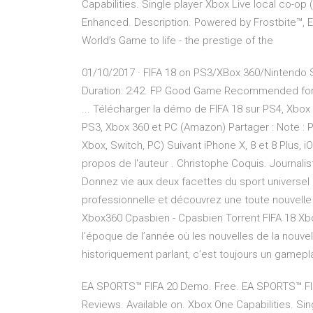
Capabilities. Single player Xbox Live local co-o
Enhanced. Description. Powered by Frostbite™, 
World’s Game to life - the prestige of the
01/10/2017 · FIFA 18 on PS3/XBox 360/Nintendo 
Duration: 2:42. FP Good Game Recommended for 
... Télécharger la démo de FIFA 18 sur PS4, Xbo
PS3, Xbox 360 et PC (Amazon) Partager : Note : P
Xbox, Switch, PC) Suivant iPhone X, 8 et 8 Plus,
propos de l'auteur . Christophe Coquis. Journali
Donnez vie aux deux facettes du sport universel
professionnelle et découvrez une toute nouvelle 
Xbox360 Cpasbien - Cpasbien Torrent FIFA 18 Xbo
l’époque de l’année où les nouvelles de la nouv
historiquement parlant, c’est toujours un gamepl
EA SPORTS™ FIFA 20 Demo. Free. EA SPORTS™ FI
Reviews. Available on. Xbox One Capabilities. Sin