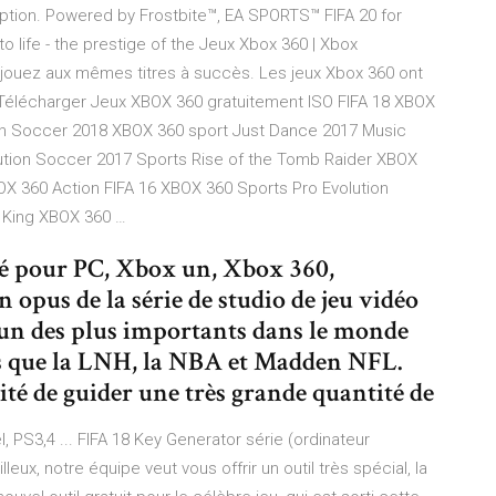
tion. Powered by Frostbite™, EA SPORTS™ FIFA 20 for
 life - the prestige of the Jeux Xbox 360 | Xbox
 jouez aux mêmes titres à succès. Les jeux Xbox 360 ont
 Télécharger Jeux XBOX 360 gratuitement ISO FIFA 18 XBOX
on Soccer 2018 XBOX 360 sport Just Dance 2017 Music
tion Soccer 2017 Sports Rise of the Tomb Raider XBOX
XBOX 360 Action FIFA 16 XBOX 360 Sports Pro Evolution
 King XBOX 360 …
ppé pour PC, Xbox un, Xbox 360,
in opus de la série de studio de jeu vidéo
l’un des plus importants dans le monde
irs que la LNH, la NBA et Madden NFL.
lité de guider une très grande quantité de
, PS3,4 ... FIFA 18 Key Generator série (ordinateur
eux, notre équipe veut vous offrir un outil très spécial, la