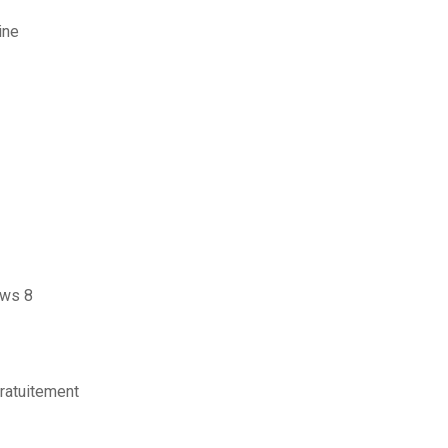
ine
ows 8
ratuitement