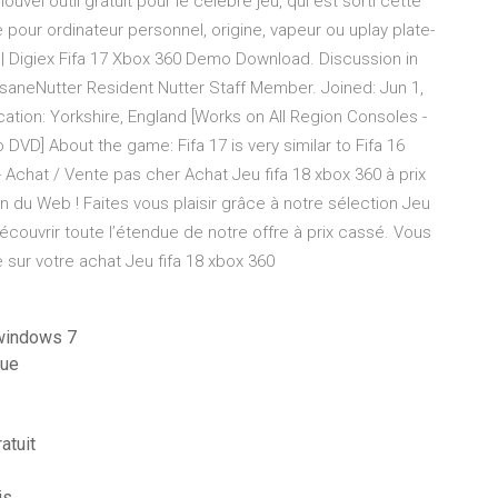
uvel outil gratuit pour le célèbre jeu, qui est sorti cette
pour ordinateur personnel, origine, vapeur ou uplay plate-
| Digiex Fifa 17 Xbox 360 Demo Download. Discussion in
nsaneNutter Resident Nutter Staff Member. Joined: Jun 1,
tion: Yorkshire, England [Works on All Region Consoles -
 DVD] About the game: Fifa 17 is very similar to Fifa 16
- Achat / Vente pas cher Achat Jeu fifa 18 xbox 360 à prix
 du Web ! Faites vous plaisir grâce à notre sélection Jeu
couvrir toute l’étendue de notre offre à prix cassé. Vous
 sur votre achat Jeu fifa 18 xbox 360
 windows 7
que
atuit
is