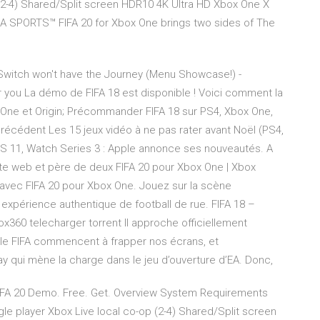
p (2-4) Shared/Split screen HDR10 4K Ultra HD Xbox One X
EA SPORTS™ FIFA 20 for Xbox One brings two sides of The
Switch won't have the Journey (Menu Showcase!) -
you La démo de FIFA 18 est disponible ! Voici comment la
x One et Origin; Précommander FIFA 18 sur PS4, Xbox One,
récédent Les 15 jeux vidéo à ne pas rater avant Noël (PS4,
 iOS 11, Watch Series 3 : Apple annonce ses nouveautés. A
ste web et père de deux FIFA 20 pour Xbox One | Xbox
 avec FIFA 20 pour Xbox One. Jouez sur la scène
expérience authentique de football de rue. FIFA 18 –
x360 telecharger torrent Il approche officiellement
elle FIFA commencent à frapper nos écrans, et
ay qui mène la charge dans le jeu d’ouverture d’EA. Donc,
FA 20 Demo. Free. Get. Overview System Requirements
gle player Xbox Live local co-op (2-4) Shared/Split screen