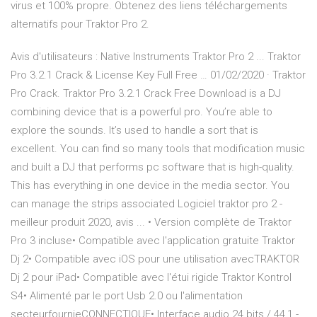
virus et 100% propre. Obtenez des liens téléchargements
alternatifs pour Traktor Pro 2.
Avis d'utilisateurs : Native Instruments Traktor Pro 2 ... Traktor
Pro 3.2.1 Crack & License Key Full Free … 01/02/2020 · Traktor
Pro Crack. Traktor Pro 3.2.1 Crack Free Download is a DJ
combining device that is a powerful pro. You’re able to
explore the sounds. It’s used to handle a sort that is
excellent. You can find so many tools that modification music
and built a DJ that performs pc software that is high-quality.
This has everything in one device in the media sector. You
can manage the strips associated Logiciel traktor pro 2 -
meilleur produit 2020, avis ... • Version complète de Traktor
Pro 3 incluse• Compatible avec l'application gratuite Traktor
Dj 2• Compatible avec iOS pour une utilisation avecTRAKTOR
Dj 2 pour iPad• Compatible avec l'étui rigide Traktor Kontrol
S4• Alimenté par le port Usb 2.0 ou l'alimentation
secteurfournieCONNECTIQUE• Interface audio 24 bits / 44,1 -