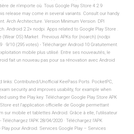
tière de n'importe où. Tous Google Play Store 4.2.9
his release may come in several variants. Consult our handy
ant. Arch Architecture. Version Minimum Version. DPI
h. Android 2.2+ nodpi. Apps related to Google Play Store .
e (Wear OS) Market . Previous APKs for (noarch) (nodpi
 · 9/10 (295 votes) - Télécharger Android 10 Gratuitement.
ploitation mobile plus utilisé. Entre ses nouveautés, le
roid fait un nouveau pas pour sa rénovation avec Android
d links: Contributed/Unofficial KeePass Ports. PocketPC,
xam security and improves usability, for example when
rted using the Play key. Télécharger Google Play Store APK
 Store est l'application officielle de Google permettant
sur mobile et tablettes Android. Grâce à elle, l'utilisateur
- Téléchargez l'APK 28/04/2020 · Téléchargez l'APK
 Play pour Android. Services Google Play – Services