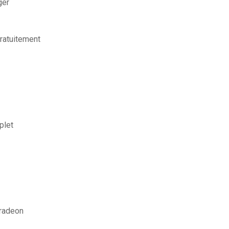
ger
ratuitement
plet
 radeon