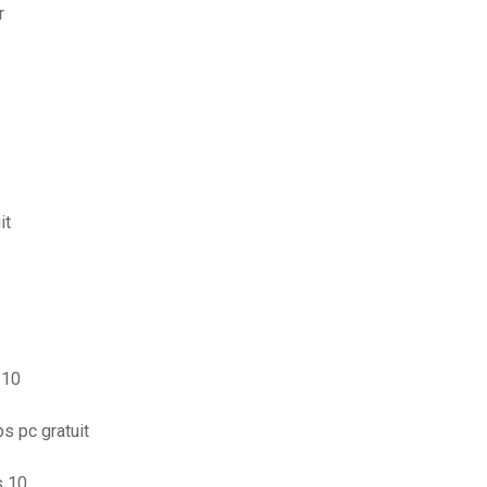
r
it
 10
s pc gratuit
s 10