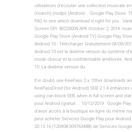
utilisateurs d'écouter une collection musicale en
(noarch) (nodpi) (Android … Google Play Store. T
FAQ to see which download is right for you . Vari
Screen DPI. 80220009 APK October 2, 2014. noarc
Google Play Store (Android TV) Google Play Stor
Android 10 - Télécharger Gratuitement 04/09/2019
Android 10 est la dixième version du système d'ex
mode obscur et la confidentialité améliorée. And
10. La dixième version du
If in doubt, use KeePass 2.x. Other downloads an
KeePassDroid (for Android) SEB 2.1.4 enhances e
using can block SEB, when in full screen and sta
pour Android (gratuit ... 10/12/2019 · Google Play
d'avoir accès à la boutique en ligne du même nom 
peut acheter Services Google Play pour Android 
20.15.16 (120408-309763488) de Services Google