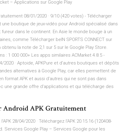
ket – Applications sur Google Play
atuitement 08/01/2020 · 9/10 (420 votes) - Télécharger
une boutique de jeux-vidéo pour Android spécialisé dans
nt fureur dans le continent. En Asie le monde bouge à un
omaines, comme Télécharger beIN SPORTS CONNECT sur
btenu la note de 2,1 sur 5 sur le Google Play Store.
ons : 1 000 000+ Les apps similaires ACMarket 4.8.5 -
4/2020 · Aptoide, APKPure et d’autres boutiques et dépôts
ndes alternatives à Google Play, car elles permettent de
en format APK et aussi d’autres qui ne sont pas dans
vec une grande offre d'applications et qui télécharge des
ur Android APK Gratuitement
l'APK 28/04/2020 · Téléchargez l'APK 20.15.16 (120408-
d. Services Google Play – Services Google pour les