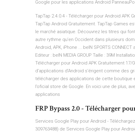
Google pour les applications Android PanneauPoc
TapTap 2.4.0.4 - Télécharger pour Android APK Gr
TapTap Android Gratuitement. TapTap Games est 
le marché asiatique. Découvrez les titres qui fo
autre rythme qu’en Occident dans plusieurs d
Android, APK, iPhone ... beIN SPORTS CONNECT a o
Editeur : beIN MEDIA GROUP Taille : 39M Installati
Télécharger pour Android APK Gratuitement 17/0
d’applications d’Android s'érigent comme des gra
télécharger des applications de cette boutique 
l’oficial store de Google. En voici une de plus, a
applications
FRP Bypass 2.0 - Télécharger po
Services Google Play pour Android - Téléchargez 
309763488) de Services Google Play pour Androi