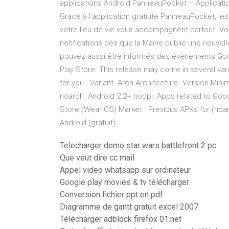
applications Android PanneauPocket – Applicatio
Grace à l'application gratuite PanneauPocket, les
votre lieu de vie vous accompagnent partout. V
notifications dès que la Mairie publie une nouv
pouvez aussi être informés des évènements Goog
Play Store. This release may come in several var
for you . Variant. Arch Architecture. Version Mi
noarch. Android 2.2+ nodpi. Apps related to Goog
Store (Wear OS) Market . Previous APKs for (noa
Android (gratuit)
Telecharger demo star wars battlefront 2 pc
Que veut dire cc mail
Appel video whatsapp sur ordinateur
Google play movies & tv télécharger
Conversion fichier ppt en pdf
Diagramme de gantt gratuit excel 2007
Télécharger adblock firefox 01.net