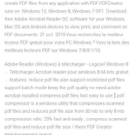
create PDF files from any application with PDF PDFCreator
runs on: Windows 10, Windows 8, Windows 7 SP1 Download
free Adobe Acrobat Reader DC software for your Windows,
Mac OS and Android devices to view, print, and comment on
PDF documents. 21 oct. 2019 Vous recherchez le meilleur
lecteur PDF gratuit pour votre PC Windows ? Voici la liste des
meilleurs lecteurs PDF sur Windows 7/8/8.1/10.
Adobe Reader (Windows) à télécharger - Logiciel Windows 8
... Télécharger Acrobat reader pour windows 8 64 bits gratuit
... features: reduce pdf file size support restricted pdf files
support batch mode keep the pdf quality no need adobe
acrobat installed compress pdf files fast easy to use [] pdf
compressor is a windows utility that compresses scanned
pdf files and reduces pdf file size from 30 mb to only 8 mb
compression ratio: 23% fast and easily , compress scanned
pdf files and reduce pdf file size / there PDF Creator:
téléchargement gratuit