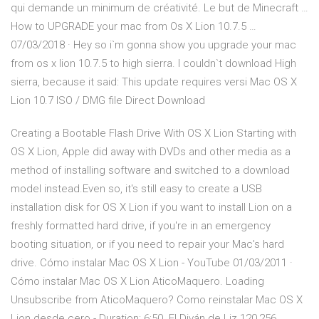
qui demande un minimum de créativité. Le but de Minecraft …
How to UPGRADE your mac from Os X Lion 10.7.5 …
07/03/2018 · Hey so i`m gonna show you upgrade your mac
from os x lion 10.7.5 to high sierra. I couldn`t download High
sierra, because it said: This update requires versi Mac OS X
Lion 10.7 ISO / DMG file Direct Download
Creating a Bootable Flash Drive With OS X Lion Starting with
OS X Lion, Apple did away with DVDs and other media as a
method of installing software and switched to a download
model instead.Even so, it's still easy to create a USB
installation disk for OS X Lion if you want to install Lion on a
freshly formatted hard drive, if you're in an emergency
booting situation, or if you need to repair your Mac's hard
drive. Cómo instalar Mac OS X Lion - YouTube 01/03/2011 ·
Cómo instalar Mac OS X Lion AticoMaquero. Loading
Unsubscribe from AticoMaquero? Como reinstalar Mac OS X
Lion desde cero - Duration: 6:50. El Diván de Liz 120,256