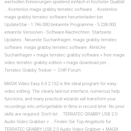
wertvollen Erinnerungen spielend einfach in höchster Qualität
… Kostenlos magix grabby terratec software … Kostenlos
magix grabby terratec software herunterladen bei
UpdateStar - 1.746.000 bekannte Programme - 5.228.000
erkannte Versionen - Software-Nachrichten. Startseite.
Updates . Neueste Suchanfragen. magix grabby terratec
software. magix grabby terratec software. Ähnliche
Suchanfragen » magix terratec grabby software » free magix
video terratec grabby edition » magix download per …
Terratec Grabby Treiber — CHIP-Forum
MAGIX Video Easy 6.0.2.132 is the ideal program for easy
video editing. The clearly laid-out interface, numerous help
functions, and many practical wizards will transform your
recordings into unforgettable in films in record time. No prior
skills are required. Don’t let … TERRATEC GRABBY USB 2.0
Audio Video Grabber + … Finden Sie Top-Angebote für
TERRATEC GRABBY USB 2.0 Audio Video Grabber + MAGIX