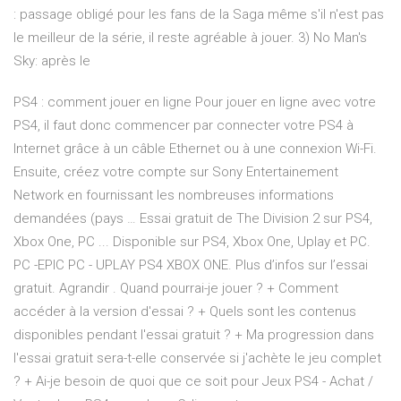
: passage obligé pour les fans de la Saga même s'il n'est pas
le meilleur de la série, il reste agréable à jouer. 3) No Man's
Sky: après le
PS4 : comment jouer en ligne Pour jouer en ligne avec votre
PS4, il faut donc commencer par connecter votre PS4 à
Internet grâce à un câble Ethernet ou à une connexion Wi-Fi.
Ensuite, créez votre compte sur Sony Entertainement
Network en fournissant les nombreuses informations
demandées (pays … Essai gratuit de The Division 2 sur PS4,
Xbox One, PC ... Disponible sur PS4, Xbox One, Uplay et PC.
PC -EPIC PC - UPLAY PS4 XBOX ONE. Plus d’infos sur l’essai
gratuit. Agrandir . Quand pourrai-je jouer ? + Comment
accéder à la version d'essai ? + Quels sont les contenus
disponibles pendant l'essai gratuit ? + Ma progression dans
l'essai gratuit sera-t-elle conservée si j'achète le jeu complet
? + Ai-je besoin de quoi que ce soit pour Jeux PS4 - Achat /