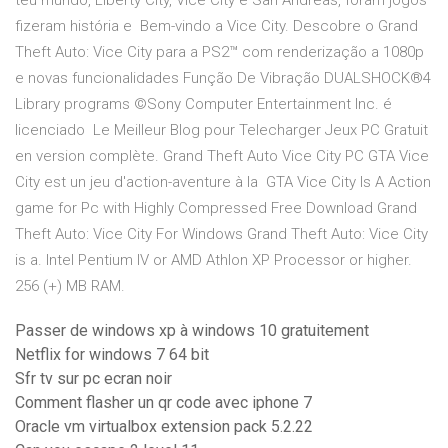
teu mundo, Liberty City, Vice City e San Andreas, foram jogos
fizeram história e Bem-vindo a Vice City. Descobre o Grand
Theft Auto: Vice City para a PS2™ com renderização a 1080p
e novas funcionalidades Função De Vibração DUALSHOCK®4
Library programs ©Sony Computer Entertainment Inc. é
licenciado Le Meilleur Blog pour Telecharger Jeux PC Gratuit
en version complète. Grand Theft Auto Vice City PC GTA Vice
City est un jeu d'action-aventure à la GTA Vice City Is A Action
game for Pc with Highly Compressed Free Download Grand
Theft Auto: Vice City For Windows Grand Theft Auto: Vice City
is a. Intel Pentium IV or AMD Athlon XP Processor or higher.
256 (+) MB RAM.
Passer de windows xp à windows 10 gratuitement
Netflix for windows 7 64 bit
Sfr tv sur pc ecran noir
Comment flasher un qr code avec iphone 7
Oracle vm virtualbox extension pack 5.2.22