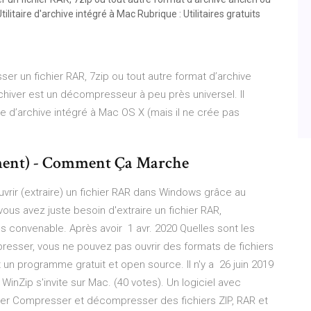
litaire d'archive intégré à Mac Rubrique : Utilitaires gratuits
r un fichier RAR, 7zip ou tout autre format d’archive
chiver est un décompresseur à peu près universel. Il
re d’archive intégré à Mac OS X (mais il ne crée pas
ement) - Comment Ça Marche
vrir (extraire) un fichier RAR dans Windows grâce au
 vous avez juste besoin d'extraire un fichier RAR,
lus convenable. Après avoir 1 avr. 2020 Quelles sont les
esser, vous ne pouvez pas ouvrir des formats de fichiers
t un programme gratuit et open source. Il n'y a 26 juin 2019
WinZip s'invite sur Mac. (40 votes). Un logiciel avec
rger Compresser et décompresser des fichiers ZIP, RAR et