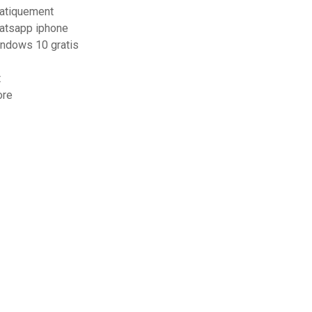
matiquement
hatsapp iphone
windows 10 gratis
t
ore