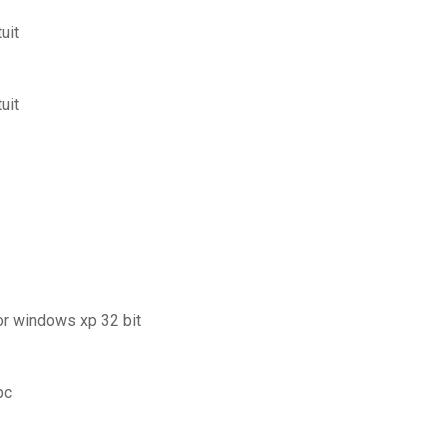
uit
uit
for windows xp 32 bit
pc