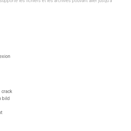
supporte les fichiers et les archives pouvant aller jusqu’à
exion
 crack
 bild
nt