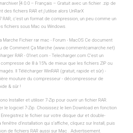
archiver [4.0.0 – Français – Gratuit avec un fichier .zip de
t des fichiers RAR et j'utilise alors UnRarX
17 RAR, c'est un format de compression, un peu comme un
 ces fichiers sous Mac ou Windows.
 Ça Marche Fichier rar mac - Forum - MacOS Ce document
) » issu de Comment Ça Marche (www.commentcamarche.net)
écharger RAR - 01net.com - Telecharger.com C'est un
 il compresse de 8 à 15% de mieux que les fichiers ZIP ou
gés. Il Télécharger WinRAR (gratuit, rapide et sûr) -
ernière mouture du compresseur - décompresseur de
ide & sûr !
 Installer et utiliser 7-Zip pour ouvrir un fichier RAR.
le logiciel 7-Zip. Choisissez le lien Download en fonction
Enregistrez le fichier sur votre disque dur et double-
enêtre d'installation qui s'affiche, cliquez sur Install, puis
ion de fichiers RAR aussi sur Mac . Advertisement.