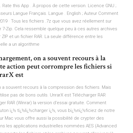
 k. Rate this App . À propos de cette version. Licence GNU ;
seurs Langue Français. Langue . English ; Auteur Comment
019 · Tous les fichiers .7z que vous avez réellement sur
ar 7-Zip. Cela ressemble quelque peu à ces autres archives
ZIP et un fichier RAR. La seule différence entre les
’elle a un algorithme
échargement, on a souvent recours à la
te action peut corrompre les fichiers si
nrarX est
n a souvent recours à la compression des fichiers. Mais
utilise pas de bons outils. UnrarX est Télécharger RAR
er RAR (Winrar) la version d'essai gratuite. Comment
outon ï¿½ tï¿½lï¿½charger ï¿½, vous bï¿½nï¿½ficiez de notre
 Mac vous offre aussi la possibilité de crypter des
ns les applications industrielles nommées AES (Advanced