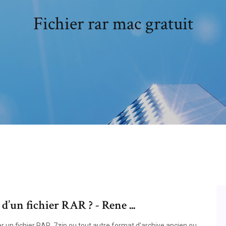
Fichier rar mac gratuit
’un fichier RAR ? - Rene ...
 un fichier RAR, 7zip ou tout autre format d'archive ancien ou