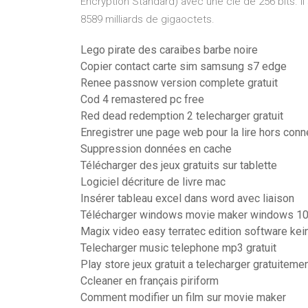
Encryption Standard) avec une clé de 256 bits. Il 
8589 milliards de gigaoctets.
Lego pirate des caraibes barbe noire
Copier contact carte sim samsung s7 edge
Renee passnow version complete gratuit
Cod 4 remastered pc free
Red dead redemption 2 telecharger gratuit
Enregistrer une page web pour la lire hors conn
Suppression données en cache
Télécharger des jeux gratuits sur tablette
Logiciel décriture de livre mac
Insérer tableau excel dans word avec liaison
Télécharger windows movie maker windows 10
Magix video easy terratec edition software kein
Telecharger music telephone mp3 gratuit
Play store jeux gratuit a telecharger gratuiteme
Ccleaner en français piriform
Comment modifier un film sur movie maker