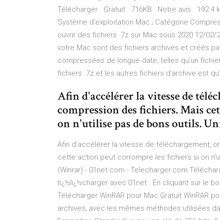
Télécharger . Gratuit . 716KB . Notre avis . 192.4
Système d'exploitation Mac ; Catégorie Compres
ouvrir des fichiers .7z sur Mac sous 2020 12/02/2
votre Mac sont des fichiers archivés et créés p
compressées de longue date, telles qu'un fichier 
fichiers .7z et les autres fichiers d’archive est qu
Afin d'accélérer la vitesse de tél
compression des fichiers. Mais cet
on n'utilise pas de bons outils. U
Afin d'accélérer la vitesse de téléchargement, o
cette action peut corrompre les fichiers si on n'
(Winrar) - 01net.com - Telecharger.com Télécharg
tï¿½lï¿½charger avec 01net . En cliquant sur le b
Télécharger WinRAR pour Mac Gratuit WinRAR pour
archives, avec les mêmes méthodes utilisées da