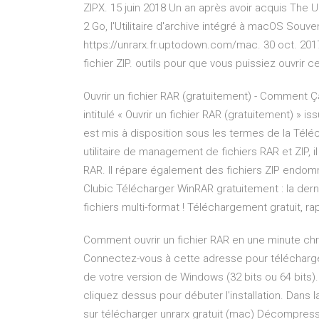
ZIPX. 15 juin 2018 Un an après avoir acquis The Un
2 Go, l'Utilitaire d'archive intégré à macOS Souven
https://unrarx.fr.uptodown.com/mac. 30 oct. 20
fichier ZIP. outils pour que vous puissiez ouvrir
Ouvrir un fichier RAR (gratuitement) - Comment
intitulé « Ouvrir un fichier RAR (gratuitement
est mis à disposition sous les termes de la Tél
utilitaire de management de fichiers RAR et ZIP,
RAR. Il répare également des fichiers ZIP endomma
Clubic Télécharger WinRAR gratuitement : la d
fichiers multi-format ! Téléchargement gratuit, rap
Comment ouvrir un fichier RAR en une minute chrono
Connectez-vous à cette adresse pour télécharger 
de votre version de Windows (32 bits ou 64 bits). 
cliquez dessus pour débuter l'installation. Dans la f
sur télécharger unrarx gratuit (mac) Décompress