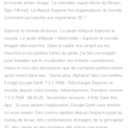
le monde entier. Image : Le chevalier, super-héros du Moyen
Âge (18 mai). La Maison Explorer les organisations du monde
Comment ça marche une imprimante 3D ?
Explorer le monde Archives - Le jardin d'Alysse Explorer le
monde. Le jardin d'Alysse > Maternelle > Explorer le monde.
Imagier des insectes. Dans le cadre d’un projet sur les
insectes et les petites bêtes du jardin, j”ai fait cet imagier
pour travailler sur le vocabulaire: les enfants connaissent
mieux le nom des dinosaures que de certaines petites bêtes
qu’ils voient dans leur… Savoir plus. Alphabet des coccinelles.
Il s’agit Google Earth 7.3.3.7699 - Télécharger Explorez le
monde depuis votre bureau. Advertisement. Dernière version.
7.3.3.7699 . 08.05.20 . Anciennes versions . 4.8 M. Rate this
App . Si vous adorez l'exploration, Google Earth vous emène
où vous voulez. Des zooms rapides depuis l'espace jusqu'au
niveau de la rue, des combinaisons d'images, de la géoraphie
3D, des cartes et des données afin d'avoir une image