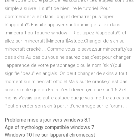
faire votre propre pack de ressources ! Les étapes sont très
simple à suivre. Il suffit de bien lire le tutoriel. Pour
commencer allez dans l'onglet démarrer puis taper
%appdata% Ensuite appuyer sur Roaming et allez dans
.minecraft ou Touche window + R et tapez %appdata% et
allez sur .minecraft [Minecraft]Astuce:Changer de skin sur
minecraft cracké ... Comme vous le savez,sur minecraft,y'as
des skins.Au cas ou vous ne saurez pas,c'est pour changer
l'apparence de votre personnage,d'ou le nom "skin"(qui
signifie "peau" en anglais. On peut changer de skins à tout
moment sur minecraft officiel.Mais sur le cracké,c'est pas
aussi simple que ca.Enfin c'est devenu,vu que sur 1.5.2 et
moins y'avais une autre astuce,que je vais mettre au cas ou
Peut-on créer son skin à partir d'une image sur le forum ...
Probleme mise a jour vers windows 8.1
Age of mythology compatible windows 7
Windows 10 lire sur lappareil chromecast