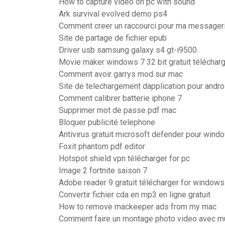
How to capture video on pc with sound
Ark survival evolved demo ps4
Comment creer un raccourci pour ma messager
Site de partage de fichier epub
Driver usb samsung galaxy s4 gt-i9500
Movie maker windows 7 32 bit gratuit téléchar
Comment avoir garrys mod sur mac
Site de telechargement dapplication pour andro
Comment calibrer batterie iphone 7
Supprimer mot de passe pdf mac
Bloquer publicité telephone
Antivirus gratuit microsoft defender pour wind
Foxit phantom pdf editor
Hotspot shield vpn télécharger for pc
Image 2 fortnite saison 7
Adobe reader 9 gratuit télécharger for windows
Convertir fichier cda en mp3 en ligne gratuit
How to remove mackeeper ads from my mac
Comment faire un montage photo video avec mus