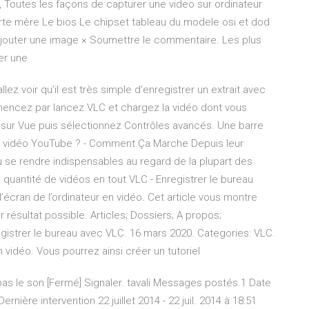
 Toutes les façons de capturer une video sur ordinateur
carte mère Le bios Le chipset tableau du modele osi et dod
Ajouter une image × Soumettre le commentaire. Les plus
er une
lez voir qu’il est très simple d’enregistrer un extrait avec
encez par lancez VLC et chargez la vidéo dont vous
z sur Vue puis sélectionnez Contrôles avancés. Une barre
 vidéo YouTube ? - Comment Ça Marche Depuis leur
u se rendre indispensables au regard de la plupart des
quantité de vidéos en tout VLC - Enregistrer le bureau
écran de l’ordinateur en vidéo. Cet article vous montre
résultat possible. Articles; Dossiers; A propos;
istrer le bureau avec VLC. 16 mars 2020. Categories: VLC.
 vidéo. Vous pourrez ainsi créer un tutoriel
pas le son [Fermé] Signaler. tavali Messages postés 1 Date
rnière intervention 22 juillet 2014 - 22 juil. 2014 à 18:51