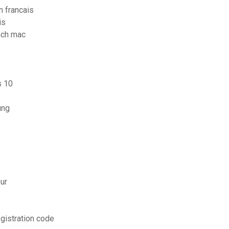
n francais
is
nch mac
s 10
ung
ur
gistration code