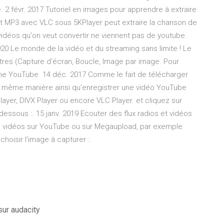
 2 févr. 2017 Tutoriel en images pour apprendre à extraire
rmat MP3 avec VLC sous 5KPlayer peut extraire la chanson de
 vidéos qu'on veut convertir ne viennent pas de youtube.
0 Le monde de la vidéo et du streaming sans limite ! Le
utres (Capture d'écran, Boucle, Image par image. Pour
 chaîne YouTube 14 déc. 2017 Comme le fait de télécharger
a même manière ainsi qu'enregistrer une vidéo YouTube
ayer, DIVX Player ou encore VLC Player. et cliquez sur
ssous :. 15 janv. 2019 Ecouter des flux radios et vidéos
s vidéos sur YouTube ou sur Megaupload, par exemple
choisir l'image à capturer :.
ur audacity