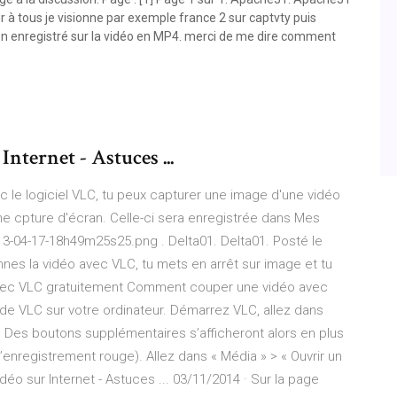
r à tous je visionne par exemple france 2 sur captvty puis
 son enregistré sur la vidéo en MP4. merci de me dire comment
Internet - Astuces ...
le logiciel VLC, tu peux capturer une image d'une vidéo
ne cpture d'écran. Celle-ci sera enregistrée dans Mes
-04-17-18h49m25s25.png . Delta01. Delta01. Posté le
onnes la vidéo avec VLC, tu mets en arrêt sur image et tu
vec VLC gratuitement Comment couper une vidéo avec
n de VLC sur votre ordinateur. Démarrez VLC, allez dans
. Des boutons supplémentaires s’afficheront alors en plus
’enregistrement rouge). Allez dans « Média » > « Ouvrir un
idéo sur Internet - Astuces ... 03/11/2014 · Sur la page