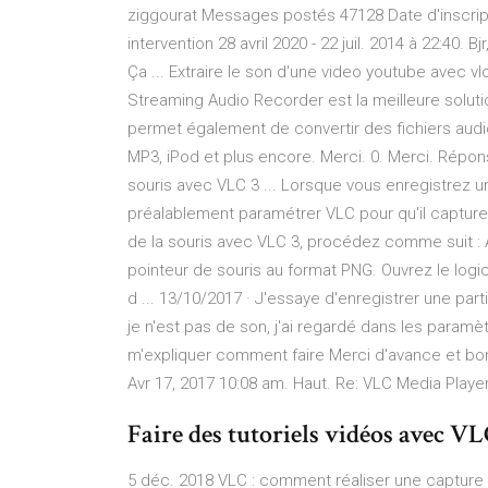
ziggourat Messages postés 47128 Date d'inscripti
intervention 28 avril 2020 - 22 juil. 2014 à 22:40.
Ça ... Extraire le son d'une video youtube avec vl
Streaming Audio Recorder est la meilleure solut
permet également de convertir des fichiers audio
MP3, iPod et plus encore. Merci. 0. Merci. Répon
souris avec VLC 3 ... Lorsque vous enregistrez 
préalablement paramétrer VLC pour qu'il capture é
de la souris avec VLC 3, procédez comme suit : 
pointeur de souris au format PNG. Ouvrez le logi
d ... 13/10/2017 · J'essaye d'enregistrer une par
je n'est pas de son, j'ai regardé dans les paramè
m'expliquer comment faire Merci d'avance et bon
Avr 17, 2017 10:08 am. Haut. Re: VLC Media Playe
Faire des tutoriels vidéos avec VLC
5 déc. 2018 VLC : comment réaliser une capture d