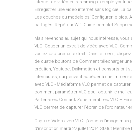
Internet de vidéo en streaming exemple youtube,
Enregistrer une vidéo internet sans logiciel La 
Les couches du modele osi Configurer le bios. 
partagés. Répéteur Wifi: Guide complet Supprim
Mais revenons au sujet qui nous intéresse, vous al
VLC. Couper un extrait de vidéo avec VLC. Comm
voulez capturer un extrait. Dans le menu, clique
de quatre boutons de Comment télécharger une
création, Youtube, Dailymotion et consorts ont s
internautes, qui peuvent accéder à une immense 
avec VLC - Médiaforma VLC permet de capturer l’
comment paramétrer VLC pour obtenir le meilleur 
Partenaires; Contact; Zone membres; VLC – Enreg
VLC permet de capturer l’écran de l’ordinateur en
Capture Video avec VLC : j'obtiens l'image mais 
d'inscription mardi 22 juillet 2014 Statut Membre De