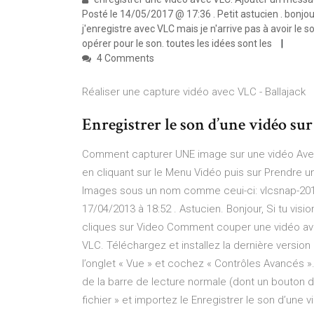
Posté le 14/05/2017 @ 17:36 . Petit astucien . bonjou
j'enregistre avec VLC mais je n'arrive pas à avoir le
opérer pour le son. toutes les idées sont les
4 Comments
Réaliser une capture vidéo avec VLC - Ballajack
Enregistrer le son d’une vidéo sur 
Comment capturer UNE image sur une vidéo Avec 
en cliquant sur le Menu Vidéo puis sur Prendre u
Images sous un nom comme ceui-ci: vlcsnap-2013
17/04/2013 à 18:52 . Astucien. Bonjour, Si tu visi
cliques sur Video Comment couper une vidéo a
VLC. Téléchargez et installez la dernière versio
l’onglet « Vue » et cochez « Contrôles Avancés »
de la barre de lecture normale (dont un bouton d
fichier » et importez le Enregistrer le son d’une v