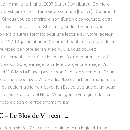
on dimanche 1 juillet 2007 Statut Contributeur Dernière
 Bjr, Je Extraire le son d'une video youtube [Résolu] - Comment
c Si vous voulez extraire le son d'une video youtube, cette
ion. Cette polyvalence Streaming Audio Recorder vous
 vers d'autres formats pour une lecture sur votre lecteur
se 19 / 19. jaimelafrance Comment capturer l'activité de la
une vidéo de votre écran avec VLC 3, vous pouvez
galement l'activité de la souris. Pour capturer l'activité
Allez sur Google image pour télécharger une image d'un
ciel VLC Media Player pas de son à l'enregistrement : Forum
tie d'une vidéo avec VLC Media Player J'ai bien l'image mais
tres audio mais je ne trouve rien Est ce que quelqu'un peux
ne journée. jeancel No0b Messages: 5 Enregistré le: Lun
r pas de son à l'enregistrement. par
 – Le Blog de Vincent ...
'écran vidéo. Vous avez la maîtrise d'un logiciel. Un ami