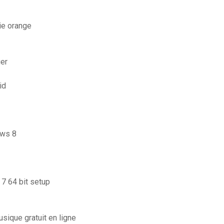
ie orange
ger
id
ows 8
 7 64 bit setup
ique gratuit en ligne