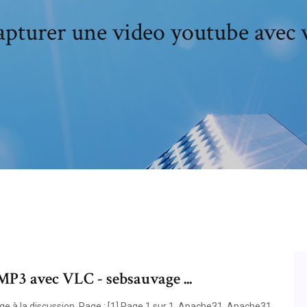
pturer une video youtube avec 
P3 avec VLC - sebsauvage ...
e à la discussion. Page : [1] Page 1 sur 1. Apache31. Apache31