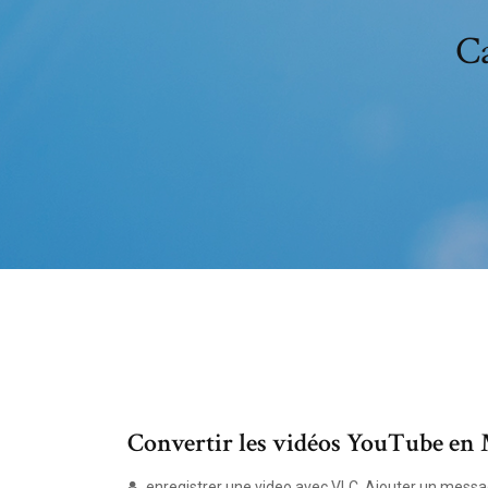
Ca
Convertir les vidéos YouTube en M
enregistrer une video avec VLC. Ajouter un messag