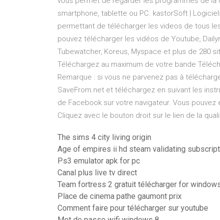
vous permet de regarder les programmes de la cha
smartphone, tablette ou PC. kastorSoft | Logiciel
permettant de télécharger les videos de tous le
pouvez télécharger les vidéos de Youtube, Daily
Tubewatcher, Koreus, Myspace et plus de 280 sit
Téléchargez au maximum de votre bande Télécha
Remarque : si vous ne parvenez pas à télécharger 
SaveFrom.net et téléchargez en suivant les instr
de Facebook sur votre navigateur. Vous pouvez en
Cliquez avec le bouton droit sur le lien de la qual
The sims 4 city living origin
Age of empires ii hd steam validating subscrip
Ps3 emulator apk for pc
Canal plus live tv direct
Team fortress 2 gratuit télécharger for window
Place de cinema pathe gaumont prix
Comment faire pour télécharger sur youtube
Mot de passe wifi windows 8