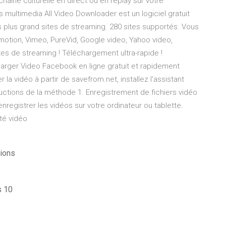
ine culturelle en direct ou en replay sur votre
s multimedia All Video Downloader est un logiciel gratuit
s plus grand sites de streaming. 280 sites supportés. Vous
motion, Vimeo, PureVid, Google video, Yahoo video,
es de streaming ! Téléchargement ultra-rapide !
rger Video Facebook en ligne gratuit et rapidement
la vidéo à partir de savefrom.net, installez l'assistant
uctions de la méthode 1. Enregistrement de fichiers vidéo
registrer les vidéos sur votre ordinateur ou tablette.
ité vidéo
tions
s 10